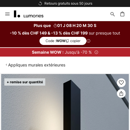
Retours gratuits sous 50 jours
Allez
au
contenu
Plus que
01 J 08 H 20 M 29 S
sur presque tout
-10 % dès CHF 149 & -13 % dès CHF 199
ercher
Code :
copier
WOW
Jusqu'à -70 %
Semaine WOW :
Appliques murales extérieures
Skip
+ remise sur quantité
to
the
end
of
the
images
gallery