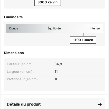
3000 kelvin
Luminosité
Douce
Équilibrée
Intense
1190 Lumen
Dimensions
Hauteur (en cm) :
34,8
Largeur (en cm) :
11
Profondeur (en cm) :
10
Détails du produit