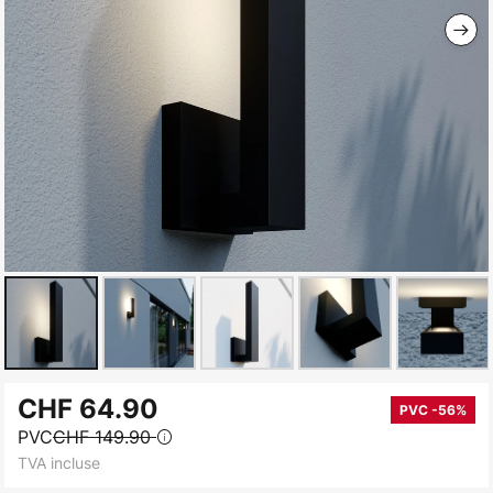
Skip
CHF 64.90
to
PVC -56%
PVC
CHF 149.90
the
TVA incluse
beginning