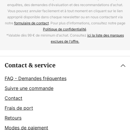
enquêtes, des demandes d'évaluation et des recommandations d'achat.
Vous pouvez annuler facilement et à tout moment en cliquant sur le lien
approprié disponible dans chaque newsletter ou en nous contactant via
notre
formulaire de contact
. Pour plus d'informations, consultez notre page
Politique de confidentialité
.
*Valable dès 99 € de minimum d'achat. Consultez
ici la liste des marques
exclues de l'offre.
Contact & service
FAQ - Demandes fréquentes
Suivre une commande
Contact
Frais de port
Retours
Modes de paiement