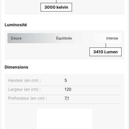
3000 kelvin
Luminosité
Douce
Équilibrée
Intense
3410 Lumen
Dimensions
Hauteur (en cm) :
5
Largeur (en cm) :
120
Profondeur (en cm) :
7,1