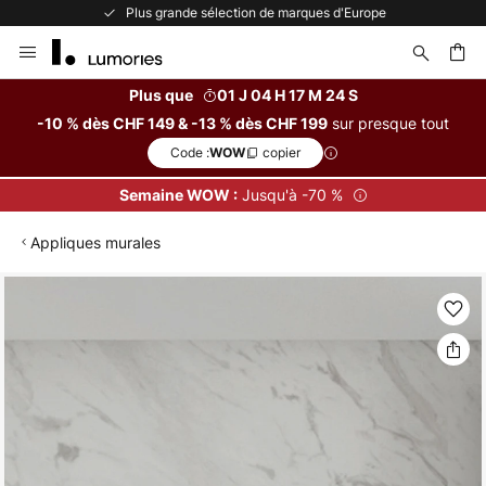
Plus grande sélection de marques d'Europe
Allez
au
contenu
Plus que
01 J 04 H 17 M 24 S
sur presque tout
-10 % dès CHF 149 & -13 % dès CHF 199
ercher
Code :
copier
WOW
Jusqu'à -70 %
Semaine WOW :
Appliques murales
Skip
to
the
end
of
the
images
gallery