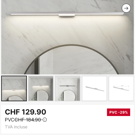
Skip
CHF 129.90
to
PVC -29%
PVC
CHF 184.90
the
TVA incluse
beginning