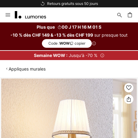
Retours gratuits sous 50 jours
Allez
au
contenu
Plus que
00 J 17 H 16 M 01 S
sur presque tout
-10 % dès CHF 149 & -13 % dès CHF 199
ercher
Code :
copier
WOW
Jusqu'à -70 %
Semaine WOW :
Appliques murales
Skip
to
the
end
of
the
images
gallery