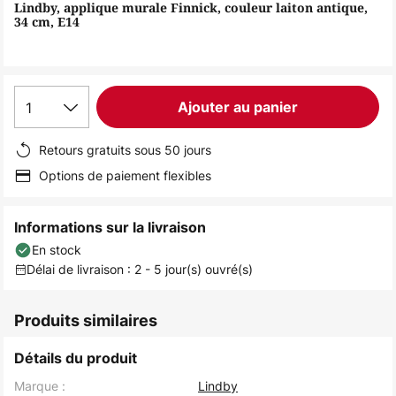
of
Lindby, applique murale Finnick, couleur laiton antique,
34 cm, E14
the
images
gallery
1
Ajouter au panier
Retours gratuits sous 50 jours
Options de paiement flexibles
Informations sur la livraison
En stock
Délai de livraison : 2 - 5 jour(s) ouvré(s)
Produits similaires
Détails du produit
Marque :
Lindby