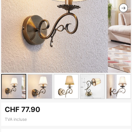
Skip
CHF 77.90
to
the
TVA incluse
beginning