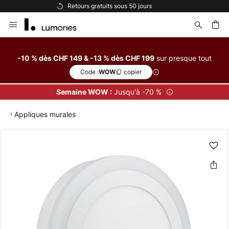
Options de paiement flexibles
Allez
au
contenu
sur presque tout
-10 % dès CHF 149 & -13 % dès CHF 199
ercher
Code :
copier
WOW
Jusqu'à -70 %
Semaine WOW :
Appliques murales
Skip
to
the
end
of
the
images
gallery