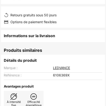
of
the
images
Retours gratuits sous 50 jours
gallery
Options de paiement flexibles
Informations sur la livraison
Produits similaires
Détails du produit
Marque :
LEDVANCE
Référence :
6106369X
Avantages produit
À intensité
Efficacité
fixe
énergétique