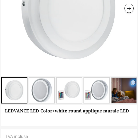
Skip
LEDVANCE LED Color+white round applique murale LED
to
the
beginning
TVA incluse