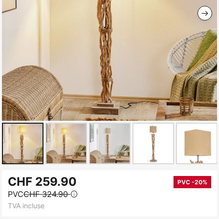
Skip
CHF 259.90
to
PVC -20%
PVC
CHF 324.90
the
TVA incluse
beginning