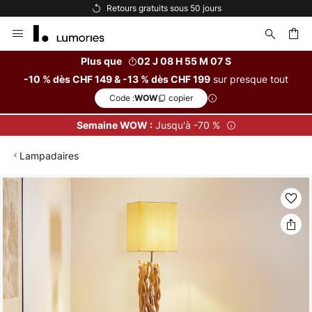
tuits sous 50 jours
Options de paiem
Allez
au
contenu
Plus que
02 J 08 H 55 M 06 S
sur presque tout
-10 % dès CHF 149 & -13 % dès CHF 199
ercher
Code :
copier
WOW
Jusqu'à -70 %
Semaine WOW :
Lampadaires
Skip
to
the
end
of
the
images
gallery