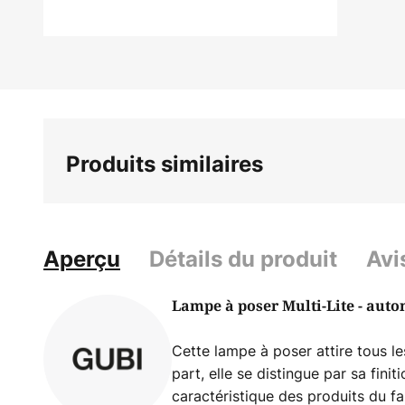
Skip
to
the
beginning
of
the
Produits similaires
images
gallery
Aperçu
Détails du produit
Avi
Lampe à poser Multi-Lite - aut
Cette lampe à poser attire tous l
part, elle se distingue par sa finit
caractéristique des produits du fa