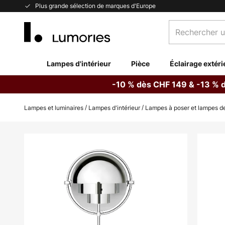
Allez
Plus grande sélection de marques d'Europe
au
Rechercher
contenu
un
produit,
catégorie...
Lampes d'intérieur
Pièce
Éclairage extéri
-10 % dès CHF 149 & -13 % 
Lampes et luminaires
Lampes d'intérieur
Lampes à poser et lampes de
Skip
to
the
end
of
the
images