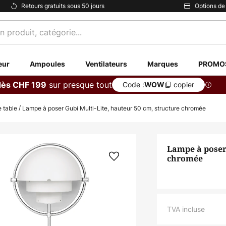
Retours gratuits sous 50 jours
Options de
eur
Ampoules
Ventilateurs
Marques
PROMO
sur presque tout
dès CHF 199
Code :
copier
WOW
 table
Lampe à poser Gubi Multi-Lite, hauteur 50 cm, structure chromée
Lampe à poser 
chromée
TVA incluse