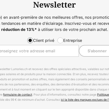
Newsletter
) en avant-première de nos meilleures offres, nos promotio
s tendances en matière d'éclairage. Inscrivez-vous et rece
à utiliser lors de votre prochain achat.
réduction de
13%
*
Client privé
Entreprise
S'abonner
letter Lumories.ch et recevez des offres spéciales attractives, valables sur n
mpes solaires et de produits pour la maison connectée. Et en plus, recevez toutes l
oduits en promotion et autres offres, mais également des conseils personnalisés
ions de nos partenaires, des enquêtes, des demandes d'évaluation et des recomm
ement et à tout moment en cliquant sur le lien approprié disponible dans chaque 
tre
formulaire de contact
. Pour plus d'informations, consultez notre page
Politique
able dès 99 € de minimum d'achat. Consultez
ici la liste des marques exclues de l'