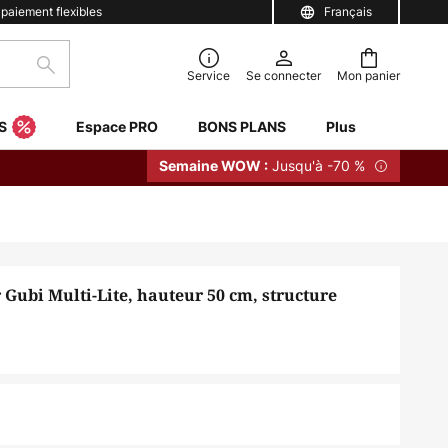
 paiement flexibles
Français
Rechercher
Service
Se connecter
Mon panier
S
Espace PRO
BONS PLANS
Plus
Jusqu'à -70 %
Semaine WOW :
Gubi Multi-Lite, hauteur 50 cm, structure