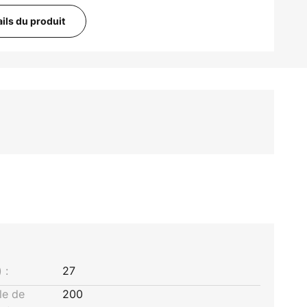
ails du produit
 :
27
le de
200