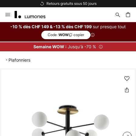
Retours gratuits sous 50 jours
Allez
au
contenu
sur presque tout
-10 % dès CHF 149 & -13 % dès CHF 199
Code :
copier
WOW
ercher
Jusqu'à -70 %
Semaine WOW :
Plafonniers
Skip
to
the
end
of
the
images
gallery