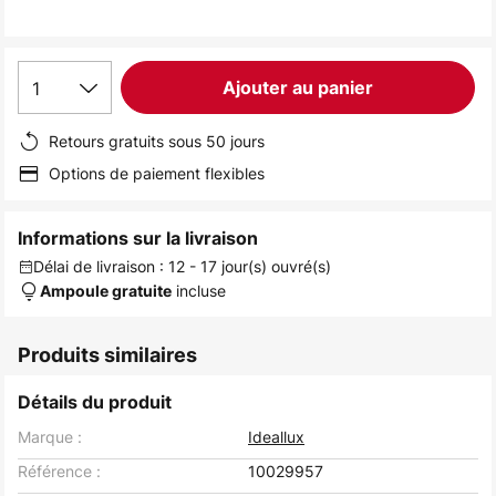
the
images
gallery
1
Ajouter au panier
Retours gratuits sous 50 jours
Options de paiement flexibles
Informations sur la livraison
Délai de livraison : 12 - 17 jour(s) ouvré(s)
incluse
Ampoule gratuite
Produits similaires
Détails du produit
Marque :
Ideallux
Référence :
10029957