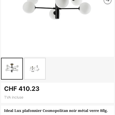
Skip
CHF 410.23
to
the
TVA incluse
beginning
of
Ideal Lux plafonnier Cosmopolitan noir métal verre 8flg.