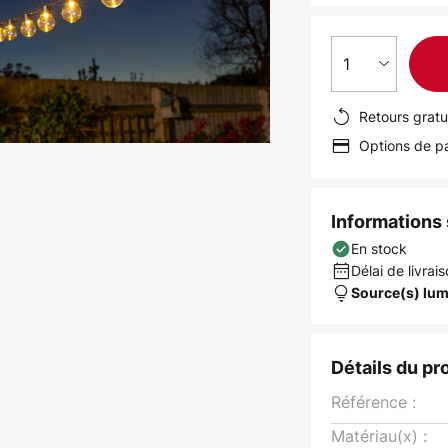
1
Retours gratu
Options de pa
Informations s
En stock
Délai de livrais
Source(s) lum
Détails du pr
Référence :
Matériau(x) :