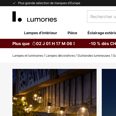
Allez
Plus grande sélection de marques d'Europe
au
Rechercher
contenu
un
produit,
catégorie...
Lampes d'intérieur
Pièce
Éclairage extéri
Plus que
02 J 01 H 17 M 06 S
-10 % dès CH
Lampes et luminaires
Lampes décoratives
Guirlandes lumineuses
Gu
Skip
to
the
end
of
the
images