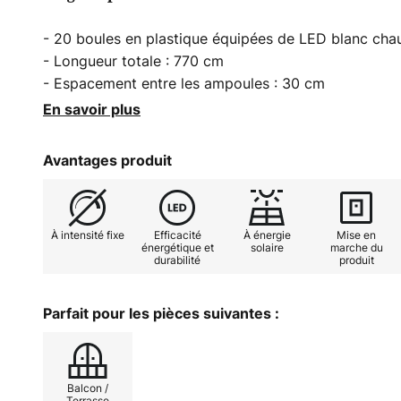
- 20 boules en plastique équipées de LED blanc cha
- Longueur totale : 770 cm
- Espacement entre les ampoules : 30 cm
- Câble d'alimentation : 2 m
En savoir plus
- Équipée d'un interrupteur crépusculaire
- Fonction clignotante
Avantages produit
À intensité fixe
Efficacité
À énergie
Mise en
énergétique et
solaire
marche du
durabilité
produit
Parfait pour les pièces suivantes :
Balcon /
Terrasse