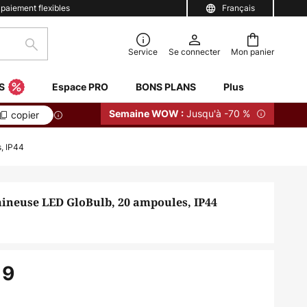
 paiement flexibles
Français
Rechercher
Service
Se connecter
Mon panier
S
Espace PRO
BONS PLANS
Plus
Jusqu'à -70 %
Semaine WOW :
copier
, IP44
ineuse LED GloBulb, 20 ampoules, IP44
19