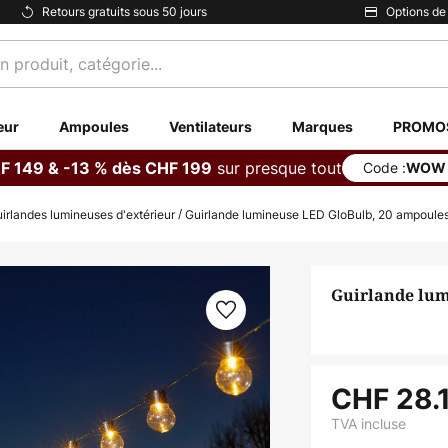
Retours gratuits sous 50 jours
Options de
eur
Ampoules
Ventilateurs
Marques
PROMO
sur presque tout
F 149 & -13 % dès CHF 199
Code :
WOW
irlandes lumineuses d'extérieur
Guirlande lumineuse LED GloBulb, 20 ampoules
Guirlande lum
CHF 28.
TVA incluse