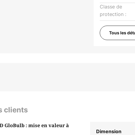
Classe de
protection :
Tous les dét
s clients
D GloBulb : mise en valeur à
Dimension