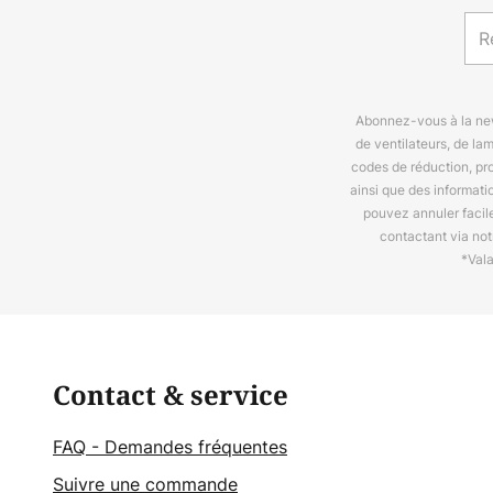
Abonnez-vous à la news
de ventilateurs, de la
codes de réduction, pr
ainsi que des informat
pouvez annuler facil
contactant via no
*Val
Contact & service
FAQ - Demandes fréquentes
Suivre une commande