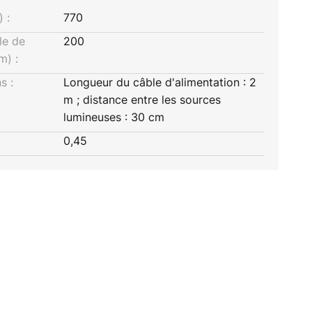
 :
770
le de
200
m) :
s :
Longueur du câble d'alimentation : 2
m ; distance entre les sources
lumineuses : 30 cm
0,45