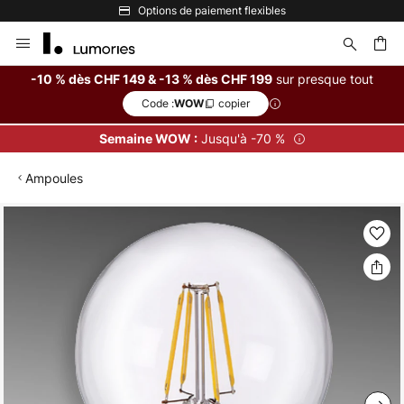
Options de paiement flexibles
Allez
au
contenu
sur presque tout
-10 % dès CHF 149 & -13 % dès CHF 199
Code :
copier
WOW
ercher
Jusqu'à -70 %
Semaine WOW :
Ampoules
Skip
to
the
end
of
the
images
gallery