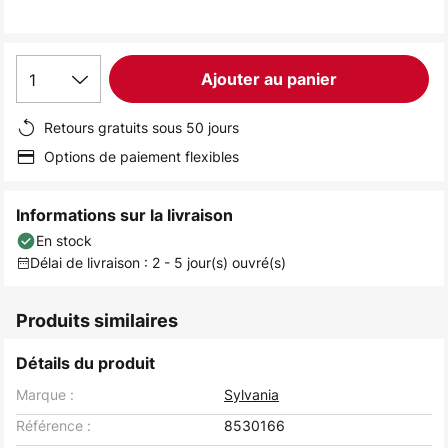
the
images
gallery
1
Ajouter au panier
Retours gratuits sous 50 jours
Options de paiement flexibles
Informations sur la livraison
En stock
Délai de livraison : 2 - 5 jour(s) ouvré(s)
Produits similaires
Détails du produit
Marque :
Sylvania
Référence :
8530166