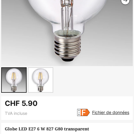
Skip
CHF 5.90
to
the
Fichier de données
TVA incluse
beginning
of
Globe LED E27 6 W 827 G80 transparent