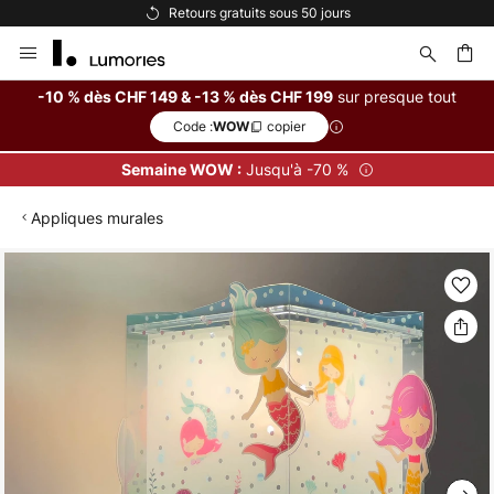
Retours gratuits sous 50 jours
Allez
au
contenu
sur presque tout
-10 % dès CHF 149 & -13 % dès CHF 199
Code :
copier
WOW
ercher
Jusqu'à -70 %
Semaine WOW :
Appliques murales
Skip
to
the
end
of
the
images
gallery