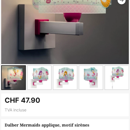
Skip
CHF 47.90
to
the
TVA incluse
beginning
of
Dalber Mermaids applique, motif sirènes