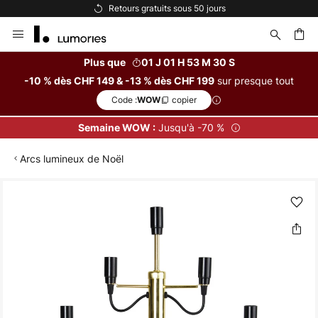
Retours gratuits sous 50 jours
Allez
au
contenu
Plus que
01 J 01 H 53 M 30 S
sur presque tout
-10 % dès CHF 149 & -13 % dès CHF 199
ercher
Code :
copier
WOW
Jusqu'à -70 %
Semaine WOW :
Arcs lumineux de Noël
Skip
to
the
end
of
the
images
gallery