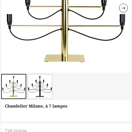
Skip
Chandelier Milano, à 7 lampes
to
the
beginning
TVA incluse