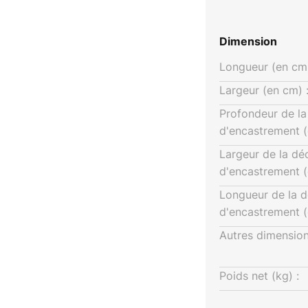
éclairage parfait pour les
 les concepteurs, ils répondent à
Dimension
nt par une grande efficacité du
Longueur (en cm)
uleurs général CRI > 90 - durée
, durée de vie L80/B50 à 25 °C :
Largeur (en cm) 
luminium / verre / plastique -
Profondeur de l
ta) : -20 °C - +25 °C - avec
d'encastrement (
I.
Largeur de la d
d'encastrement (
Longueur de la 
d'encastrement (
Autres dimension
Poids net (kg) :