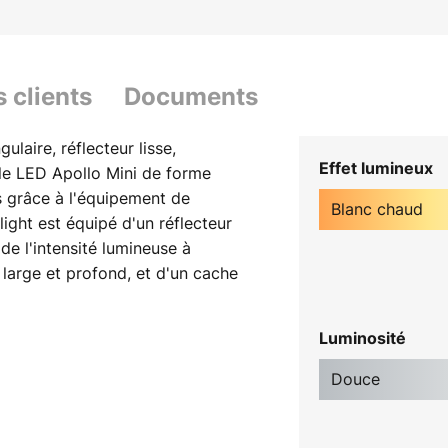
s clients
Documents
laire, réflecteur lisse,
Effet lumineux
le LED Apollo Mini de forme
s grâce à l'équipement de
Blanc chaud
ight est équipé d'un réflecteur
de l'intensité lumineuse à
 large et profond, et d'un cache
 fait un diffuseur de lumière très
n optimale de la lumière. Comme
Luminosité
la série Apollo de Brumberg, le
si bien à un éclairage
Douce
accents précis, et ce dans les
bureaux et salles de conférence,
 que dans les habitations