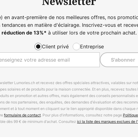
Newsletter
) en avant-première de nos meilleures offres, nos promotio
s tendances en matière d'éclairage. Inscrivez-vous et rece
à utiliser lors de votre prochain achat.
réduction de
13%
*
Client privé
Entreprise
S'abonner
letter Lumories.ch et recevez des offres spéciales attractives, valables sur n
mpes solaires et de produits pour la maison connectée. Et en plus, recevez toutes l
oduits en promotion et autres offres, mais également des conseils personnalisés
ions de nos partenaires, des enquêtes, des demandes d'évaluation et des recomm
ement et à tout moment en cliquant sur le lien approprié disponible dans chaque 
tre
formulaire de contact
. Pour plus d'informations, consultez notre page
Politique
able dès 99 € de minimum d'achat. Consultez
ici la liste des marques exclues de l'