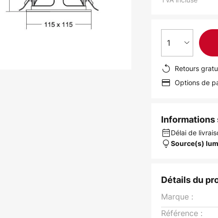
1
Retours gratu
Options de pa
Informations s
Délai de livrais
Source(s) lum
Détails du pr
Marque :
Référence :