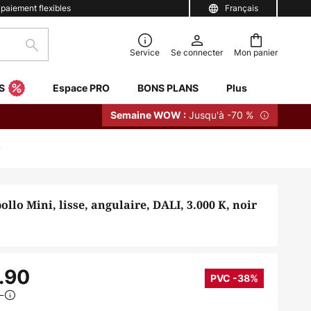
 paiement flexibles
Français
Rechercher
Service
Se connecter
Mon panier
S
Espace PRO
BONS PLANS
Plus
Jusqu'à -70 %
Semaine WOW :
o Mini, lisse, angulaire, DALI, 3.000 K, noir
.90
PVC -38%
6