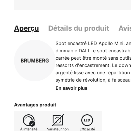
Aperçu
Détails du produit
Avi
Spot encastré LED Apollo Mini, angu
dimmable DALI Le spot encastrab
carrée peut être monté sans outil
ressorts d'encastrement. Le downl
argenté lisse avec une répartition 
symétrie de révolution, à faisceau
en plastique transparent, ce qui en
En savoir plus
efficace et assure une répartitio
tous les downlights encastrés de 
Avantages produit
spot encastrable LED convient aus
homogène qu'à la mise en place d'
zones d'accueil, les couloirs, les 
À intensité
Variateur non
Efficacité
les boutiques ou les musées, ainsi