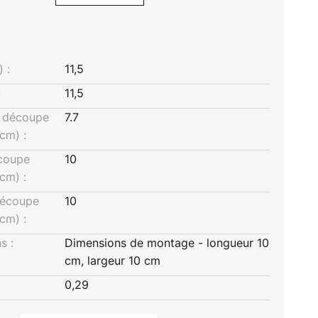
 :
11,5
:
11,5
a découpe
7.7
cm) :
écoupe
10
cm) :
découpe
10
cm) :
s :
Dimensions de montage - longueur 10
cm, largeur 10 cm
0,29