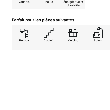
variable
inclus
énergétique et
durabilité
privées. Ils constituent un outil d'
électriciens, les planificateurs et
toutes les normes et se distingue
Parfait pour les pièces suivantes :
système. - indice de rendu des co
de vie L80/B10 à 25 °C : 50.000 h
50.000 h- - matériau du boîtier : a
Bureau
Couloir
Cuisine
Salon
température ambiante admissible (
ballast électronique, gradable DAL