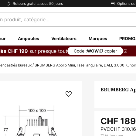
Retours gratuits sous 50 jours
Options de
eur
Ampoules
Ventilateurs
Marques
PROMO
sur presque tout
dès CHF 199
Code :
copier
WOW
 encastrés bureaux
BRUMBERG Apollo Mini, lisse, angulaire, DALI, 3.000 K, noir
BRUMBERG Apoll
CHF 189
PVC
CHF 310.1
TVA incluse