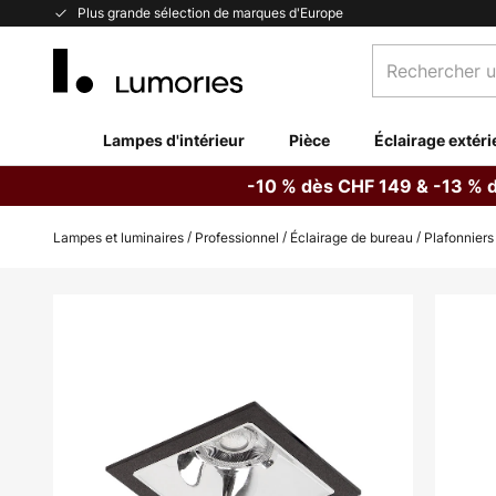
Allez
Plus grande sélection de marques d'Europe
au
Rechercher
contenu
un
produit,
catégorie...
Lampes d'intérieur
Pièce
Éclairage extéri
-10 % dès CHF 149 & -13 % 
Lampes et luminaires
Professionnel
Éclairage de bureau
Plafonniers
Skip
to
the
end
of
the
images