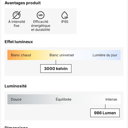
Avantages produit
À intensité
Efficacité
IP65
fixe
énergétique
et durabilité
Effet lumineux
Blanc chaud
Blanc universel
Lumière du jour
3000 kelvin
Luminosité
Douce
Équilibrée
Intense
986 Lumen
Dimensions