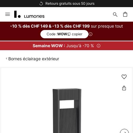
Retours gratuits sous 50 jours
Allez
au
contenu
sur presque tout
-10 % dès CHF 149 & -13 % dès CHF 199
Code :
copier
WOW
ercher
Jusqu'à -70 %
Semaine WOW :
Bornes éclairage extérieur
Skip
to
the
end
of
the
images
gallery