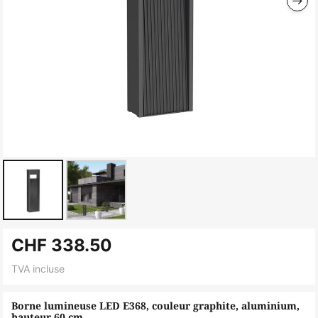
Skip
CHF 338.50
to
the
TVA incluse
beginning
of
Borne lumineuse LED E368, couleur graphite, aluminium,
hauteur 60 cm