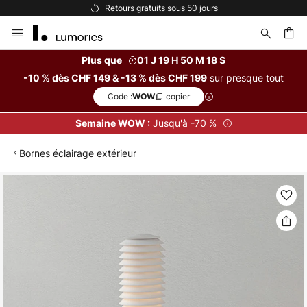
Retours gratuits sous 50 jours
Allez
au
contenu
Plus que
01 J 19 H 50 M 18 S
sur presque tout
-10 % dès CHF 149 & -13 % dès CHF 199
ercher
Code :
copier
WOW
Jusqu'à -70 %
Semaine WOW :
Bornes éclairage extérieur
Skip
to
the
end
of
the
images
gallery