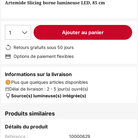
of
Artemide Slicing borne lumineuse LED, 85 cm
the
images
gallery
1
Ajouter au panier
Retours gratuits sous 50 jours
Options de paiement flexibles
Informations sur la livraison
Plus que quelques articles disponibles
Délai de livraison : 2 - 5 jour(s) ouvré(s)
Source(s) lumineuse(s) intégrée(s)
Produits similaires
Détails du produit
Référence :
10000629