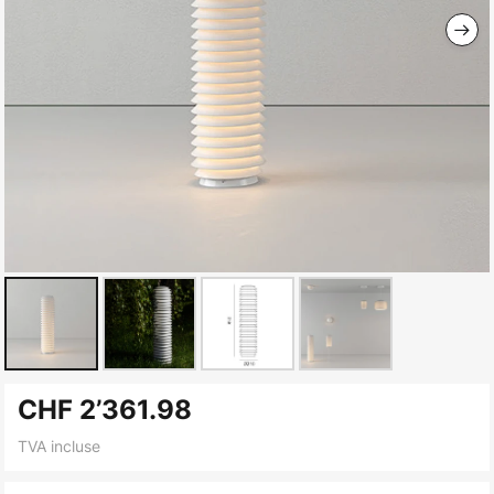
Skip
CHF 2’361.98
to
the
TVA incluse
beginning