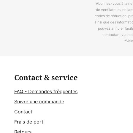
Abonnez-vous à la news
de ventilateurs, de la
codes de réduction, pr
ainsi que des informat
pouvez annuler facil
contactant via no
*Val
Contact & service
FAQ - Demandes fréquentes
Suivre une commande
Contact
Frais de port
Retours