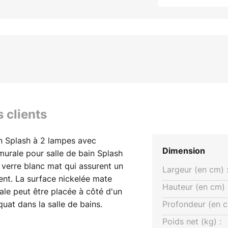
s clients
in Splash à 2 lampes avec
Dimension
murale pour salle de bain Splash
verre blanc mat qui assurent un
Largeur (en cm) 
ent. La surface nickelée mate
Hauteur (en cm) 
ale peut être placée à côté d'un
quat dans la salle de bains.
Profondeur (en c
ain est équipée de deux douilles
Poids net (kg) :