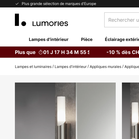
Allez
Plus grande sélection de marques d'Europe
au
Rechercher
contenu
un
produit,
catégorie...
Lampes d'intérieur
Pièce
Éclairage extéri
Plus que
01 J 17 H 34 M 54 S
-10 % dès CH
Lampes et luminaires
Lampes d'intérieur
Appliques murales
Applique
Skip
to
the
end
of
the
images