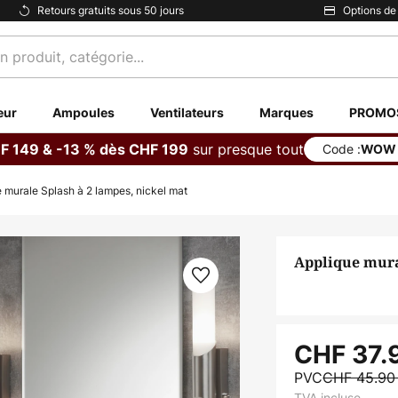
Retours gratuits sous 50 jours
Options de
eur
Ampoules
Ventilateurs
Marques
PROMO
sur presque tout
F 149 & -13 % dès CHF 199
Code :
WOW
 murale Splash à 2 lampes, nickel mat
Applique mura
CHF 37.
PVC
CHF 45.9
TVA incluse