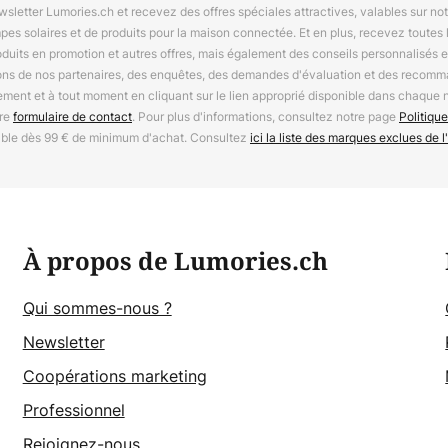
letter Lumories.ch et recevez des offres spéciales attractives, valables sur n
mpes solaires et de produits pour la maison connectée. Et en plus, recevez toutes l
oduits en promotion et autres offres, mais également des conseils personnalisés
ions de nos partenaires, des enquêtes, des demandes d'évaluation et des recomm
ement et à tout moment en cliquant sur le lien approprié disponible dans chaque 
tre
formulaire de contact
. Pour plus d'informations, consultez notre page
Politique
able dès 99 € de minimum d'achat. Consultez
ici la liste des marques exclues de l'
À propos de Lumories.ch
Qui sommes-nous ?
Newsletter
Coopérations marketing
Professionnel
Rejoignez-nous