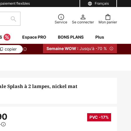
 paiement flexibles
Français
Rechercher
Service
Se connecter
Mon panier
S
Espace PRO
BONS PLANS
Plus
Jusqu'à -70 %
Semaine WOW :
copier
le Splash à 2 lampes, nickel mat
90
PVC -17%
0