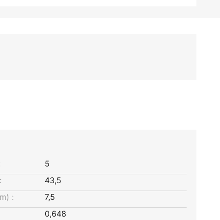
:
5
:
43,5
m) :
7,5
0,648