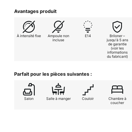
E14 placées derrière le verre tubul
bascule pour une utilisation facile
Avantages produit
À intensité fixe
Ampoule non
E14
Briloner –
incluse
jusqu'à 5 ans
de garantie
(voir les
informations
du fabricant)
Parfait pour les pièces suivantes :
Salon
Salle à manger
Couloir
Chambre à
coucher