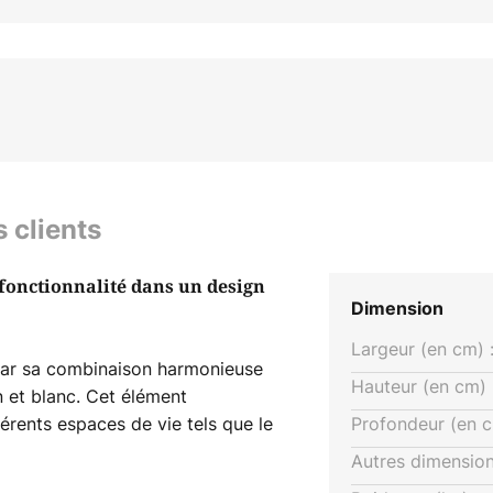
s clients
 fonctionnalité dans un design
Dimension
Largeur (en cm) 
 par sa combinaison harmonieuse
Hauteur (en cm) 
n et blanc. Cet élément
érents espaces de vie tels que le
Profondeur (en c
tmosphère élégante. Fabriquée en
Autres dimension
esign intemporel.