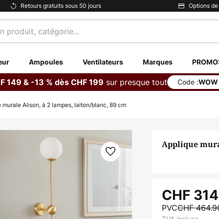
Retours gratuits sous 50 jours
Options de
eur
Ampoules
Ventilateurs
Marques
PROMO
sur presque tout
F 149 & -13 % dès CHF 199
Code :
WOW
 murale Alison, à 2 lampes, laiton/blanc, 89 cm
Applique mural
CHF 314
PVC
CHF 464.
TVA incluse