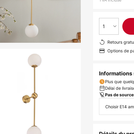
1
Retours gratu
Options de pa
Informations s
Plus que quelq
Délai de livrais
Pas de source
Choisir E14 a
Détails du pr