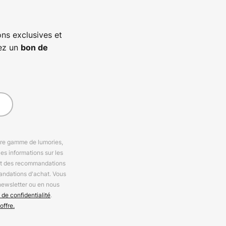
ns exclusives et
vez un
bon de
otre gamme de lumories,
es informations sur les
 et des recommandations
andations d'achat. Vous
newsletter ou en nous
 de confidentialité
.
offre.