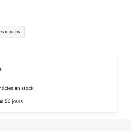
es murales
h
articles en stock
us 50 jours