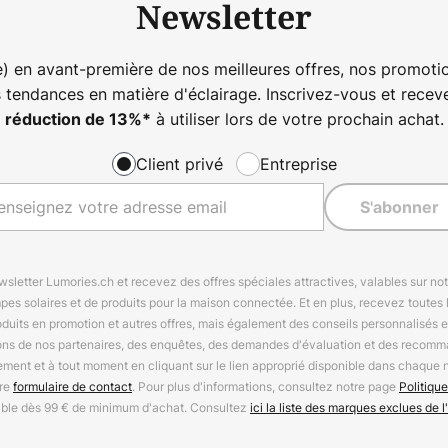
Newsletter
) en avant-première de nos meilleures offres, nos promotio
s tendances en matière d'éclairage. Inscrivez-vous et rece
à utiliser lors de votre prochain achat.
réduction de
13%
*
Client privé
Entreprise
S'abonner
letter Lumories.ch et recevez des offres spéciales attractives, valables sur n
mpes solaires et de produits pour la maison connectée. Et en plus, recevez toutes l
oduits en promotion et autres offres, mais également des conseils personnalisés
ions de nos partenaires, des enquêtes, des demandes d'évaluation et des recomm
ement et à tout moment en cliquant sur le lien approprié disponible dans chaque 
tre
formulaire de contact
. Pour plus d'informations, consultez notre page
Politique
able dès 99 € de minimum d'achat. Consultez
ici la liste des marques exclues de l'