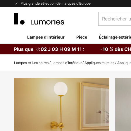
Allez
Plus grande sélection de marques d'Europe
au
Rechercher
contenu
un
produit,
catégorie...
Lampes d'intérieur
Pièce
Éclairage extéri
Plus que
02 J 03 H 09 M 10 S
-10 % dès CH
Lampes et luminaires
Lampes d'intérieur
Appliques murales
Applique
Skip
to
the
end
of
the
images