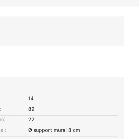
:
14
:
89
m) :
22
s :
Ø support mural 8 cm