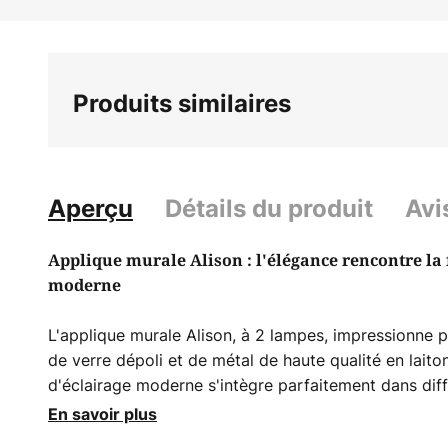
Skip
to
the
beginning
Produits similaires
of
the
images
gallery
Aperçu
Détails du produit
Avi
Applique murale Alison : l'élégance rencontre la
moderne
L'applique murale Alison, à 2 lampes, impressionne
de verre dépoli et de métal de haute qualité en laito
d'éclairage moderne s'intègre parfaitement dans diff
salon, le couloir et la salle à manger et crée une a
En savoir plus
Europe, cette lampe est synonyme de qualité et de d