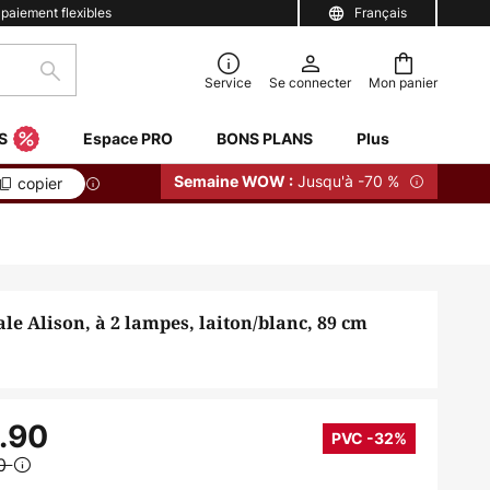
 paiement flexibles
Français
Rechercher
Service
Se connecter
Mon panier
S
Espace PRO
BONS PLANS
Plus
Jusqu'à -70 %
Semaine WOW :
copier
e Alison, à 2 lampes, laiton/blanc, 89 cm
.90
PVC -32%
90