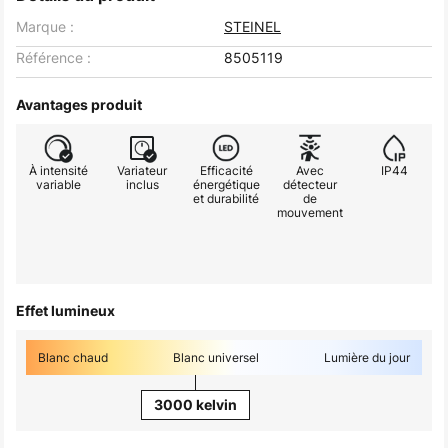
Marque :
STEINEL
Référence :
8505119
Avantages produit
À intensité
Variateur
Efficacité
Avec
IP44
variable
inclus
énergétique
détecteur
et durabilité
de
mouvement
Effet lumineux
Blanc chaud
Blanc universel
Lumière du jour
3000 kelvin