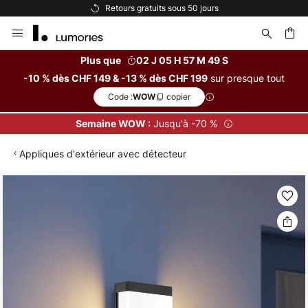
Retours gratuits sous 50 jours
Allez
au
contenu
Plus que
02 J 05 H 57 M 49 S
sur presque tout
-10 % dès CHF 149 & -13 % dès CHF 199
ercher
Code :
copier
WOW
Jusqu'à -70 %
Semaine WOW :
Appliques d'extérieur avec détecteur
Skip
to
the
end
of
the
images
gallery