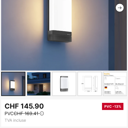
Skip
CHF 145.90
to
PVC -13%
PVC
CHF 169.41
the
TVA incluse
beginning