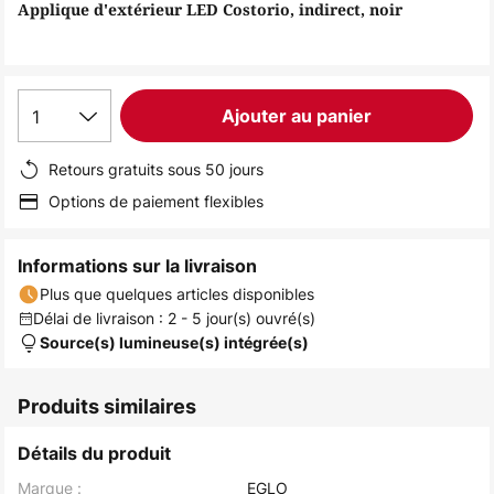
of
Applique d'extérieur LED Costorio, indirect, noir
the
images
gallery
1
Ajouter au panier
Retours gratuits sous 50 jours
Options de paiement flexibles
Informations sur la livraison
Plus que quelques articles disponibles
Délai de livraison : 2 - 5 jour(s) ouvré(s)
Source(s) lumineuse(s) intégrée(s)
Produits similaires
Détails du produit
Marque :
EGLO