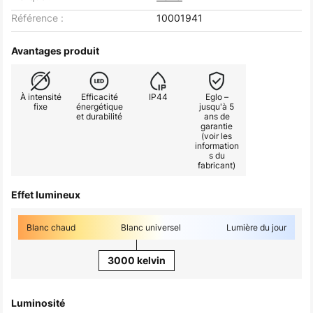
Référence :
10001941
Avantages produit
À intensité
Efficacité
IP44
Eglo –
fixe
énergétique
jusqu'à 5
et durabilité
ans de
garantie
(voir les
information
s du
fabricant)
Effet lumineux
Blanc chaud
Blanc universel
Lumière du jour
3000 kelvin
Luminosité