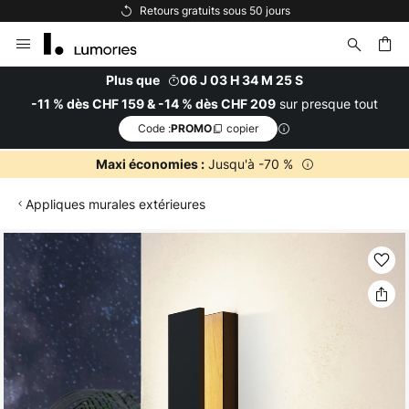
Options de paiement flexibles
Allez
au
contenu
Plus que
06 J 03 H 34 M 24 S
sur presque tout
-11 % dès CHF 159 & -14 % dès CHF 209
ercher
Code :
copier
PROMO
Jusqu'à -70 %
Maxi économies :
Appliques murales extérieures
Skip
to
the
end
of
the
images
gallery