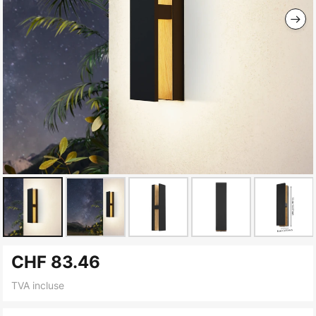
Skip
CHF 83.46
to
the
TVA incluse
beginning