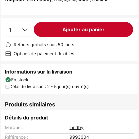
the
images
gallery
1
Ajouter au panier
Retours gratuits sous 50 jours
Options de paiement flexibles
Informations sur la livraison
En stock
Délai de livraison : 2 - 5 jour(s) ouvré(s)
Produits similaires
Détails du produit
Marque :
Lindby
Référence :
9993004