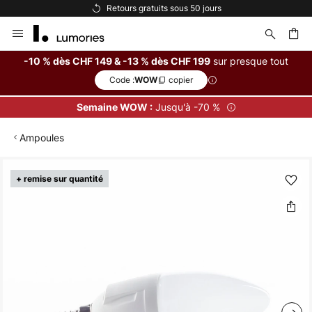
Retours gratuits sous 50 jours
Allez
au
contenu
sur presque tout
-10 % dès CHF 149 & -13 % dès CHF 199
Code :
copier
WOW
ercher
Jusqu'à -70 %
Semaine WOW :
Ampoules
Skip
+ remise sur quantité
to
the
end
of
the
images
gallery