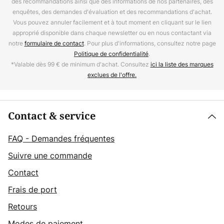
des recommandations ainsi que des informations de nos partenaires, des
enquêtes, des demandes d'évaluation et des recommandations d'achat.
Vous pouvez annuler facilement et à tout moment en cliquant sur le lien
approprié disponible dans chaque newsletter ou en nous contactant via
notre
formulaire de contact
. Pour plus d'informations, consultez notre page
Politique de confidentialité
.
*Valable dès 99 € de minimum d'achat. Consultez
ici la liste des marques
exclues de l'offre.
Contact & service
FAQ - Demandes fréquentes
Suivre une commande
Contact
Frais de port
Retours
Modes de paiement