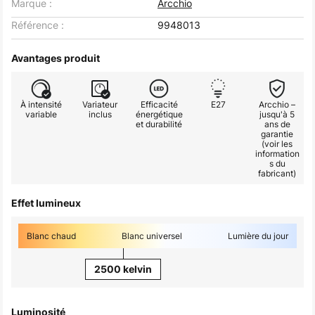
Marque :
Arcchio
Référence :
9948013
Avantages produit
À intensité
Variateur
Efficacité
E27
Arcchio –
variable
inclus
énergétique
jusqu'à 5
et durabilité
ans de
garantie
(voir les
information
s du
fabricant)
Effet lumineux
Blanc chaud
Blanc universel
Lumière du jour
2500 kelvin
Luminosité