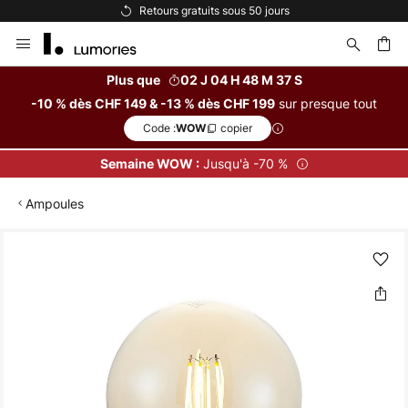
Retours gratuits sous 50 jours
Allez
au
contenu
Plus que
02 J 04 H 48 M 37 S
sur presque tout
-10 % dès CHF 149 & -13 % dès CHF 199
ercher
Code :
copier
WOW
Jusqu'à -70 %
Semaine WOW :
Ampoules
Skip
to
the
end
of
the
images
gallery