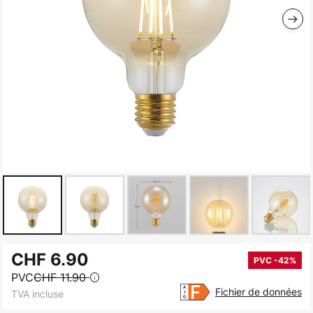
Skip
CHF 6.90
to
PVC -42%
PVC
CHF 11.90
the
Fichier de données
TVA incluse
beginning