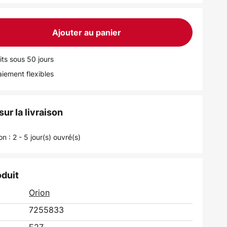
Ajouter au panier
its sous 50 jours
iement flexibles
ur la livraison
on : 2 - 5 jour(s) ouvré(s)
oduit
Orion
7255833