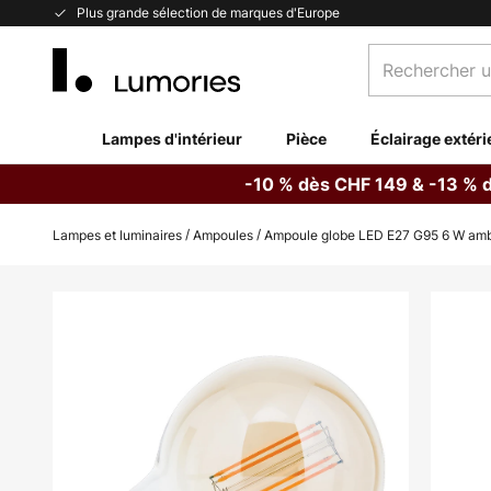
Allez
Plus grande sélection de marques d'Europe
au
Rechercher
contenu
un
produit,
catégorie...
Lampes d'intérieur
Pièce
Éclairage extéri
-10 % dès CHF 149 & -13 % 
Lampes et luminaires
Ampoules
Ampoule globe LED E27 G95 6 W amb
Skip
to
the
end
of
the
images