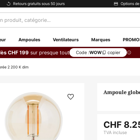
Retours gratuits sous 50 jours
Options de
eur
Ampoules
Ventilateurs
Marques
PROMO
sur presque tout
dès CHF 199
Code :
copier
WOW
rée 2 200 K dim
Ampoule globe
CHF 8.2
TVA incluse