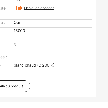
E27
cité
Fichier de données
le :
Oui
15000 h
 :
6
es :
e
blanc chaud (2 200 K)
ails du produit