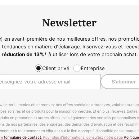
Newsletter
) en avant-première de nos meilleures offres, nos promotio
s tendances en matière d'éclairage. Inscrivez-vous et rece
à utiliser lors de votre prochain achat.
réduction de
13%
*
Client privé
Entreprise
S'abonner
letter Lumories.ch et recevez des offres spéciales attractives, valables sur n
mpes solaires et de produits pour la maison connectée. Et en plus, recevez toutes l
oduits en promotion et autres offres, mais également des conseils personnalisés
ions de nos partenaires, des enquêtes, des demandes d'évaluation et des recomm
ement et à tout moment en cliquant sur le lien approprié disponible dans chaque 
tre
formulaire de contact
. Pour plus d'informations, consultez notre page
Politique