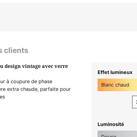
s clients
 design vintage avec verre
Effet lumineux
eur à coupure de phase
Blanc chaud
ère extra chaude, parfaite pour
pes
Luminosité
Douce