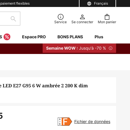
 paiement flexibles
Français
Rechercher
Service
Se connecter
Mon panier
S
Espace PRO
BONS PLANS
Plus
Jusqu'à -70 %
Semaine WOW :
 LED E27 G95 6 W ambrée 2 200 K dim
5
Fichier de données