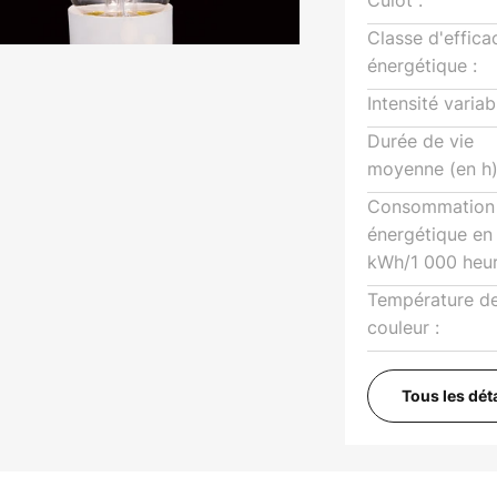
Culot :
Classe d'effica
énergétique :
Intensité variab
Durée de vie
moyenne (en h)
Consommation
énergétique en
kWh/1 000 heur
Température d
couleur :
Tous les dét