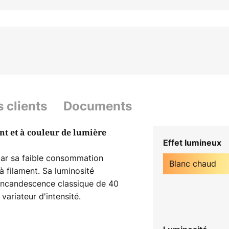
s clients
Documents
t et à couleur de lumière
Effet lumineux
par sa faible consommation
Blanc chaud
à filament. Sa luminosité
 incandescence classique de 40
 variateur d'intensité.
ariateurs à coupure de phase