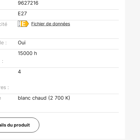
9627216
E27
cité
Fichier de données
le :
Oui
15000 h
 :
4
es :
e
blanc chaud (2 700 K)
ails du produit