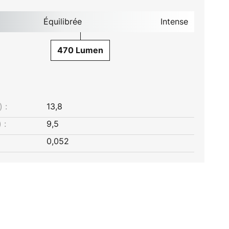
Équilibrée
Intense
470 Lumen
 :
13,8
 :
9,5
0,052