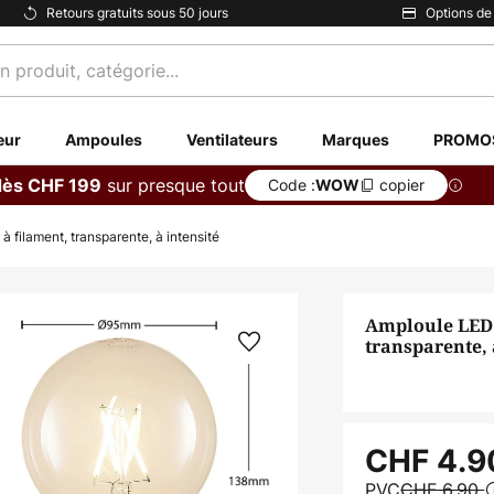
Retours gratuits sous 50 jours
Options de
eur
Ampoules
Ventilateurs
Marques
PROMO
sur presque tout
dès CHF 199
Code :
copier
WOW
 filament, transparente, à intensité
Amploule LED G
transparente, 
CHF 4.9
PVC
CHF 6.90