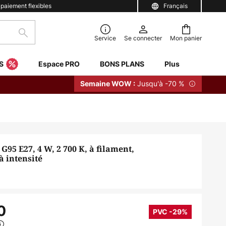
 paiement flexibles
Français
Rechercher
Service
Se connecter
Mon panier
S
Espace PRO
BONS PLANS
Plus
Jusqu'à -70 %
Semaine WOW :
95 E27, 4 W, 2 700 K, à filament,
à intensité
0
PVC -29%