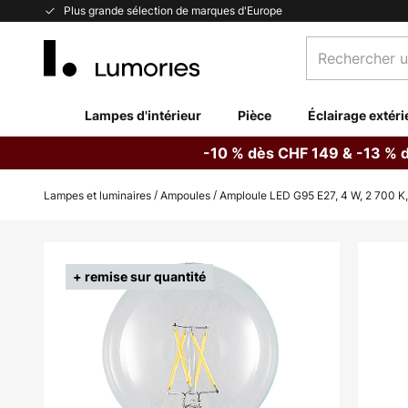
Allez
Plus grande sélection de marques d'Europe
au
Rechercher
contenu
un
produit,
catégorie...
Lampes d'intérieur
Pièce
Éclairage extéri
-10 % dès CHF 149 & -13 % 
Lampes et luminaires
Ampoules
Amploule LED G95 E27, 4 W, 2 700 K, à
Skip
to
+ remise sur quantité
the
end
of
the
images