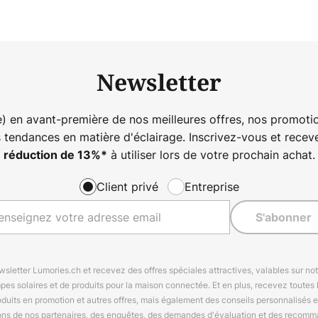
Newsletter
) en avant-première de nos meilleures offres, nos promotio
s tendances en matière d'éclairage. Inscrivez-vous et rece
à utiliser lors de votre prochain achat.
réduction de
13%
*
Client privé
Entreprise
S'abonner
letter Lumories.ch et recevez des offres spéciales attractives, valables sur n
mpes solaires et de produits pour la maison connectée. Et en plus, recevez toutes l
oduits en promotion et autres offres, mais également des conseils personnalisés
ions de nos partenaires, des enquêtes, des demandes d'évaluation et des recomm