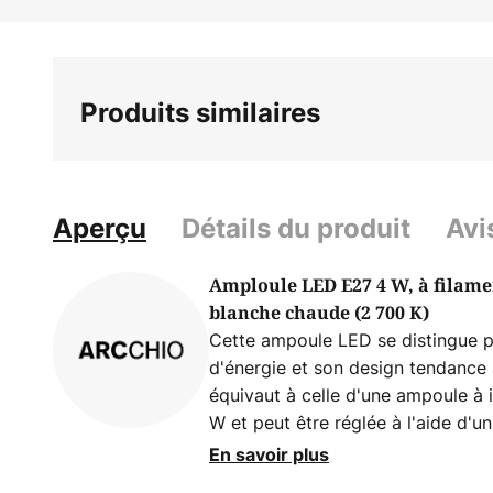
beginning
of
the
images
Produits similaires
gallery
Aperçu
Détails du produit
Avi
Amploule LED E27 4 W, à filamen
blanche chaude (2 700 K)
Cette ampoule LED se distingue 
d'énergie et son design tendance 
équivaut à celle d'une ampoule à
W et peut être réglée à l'aide d'un
- à intensité variable avec des v
En savoir plus
ascendante et descendante