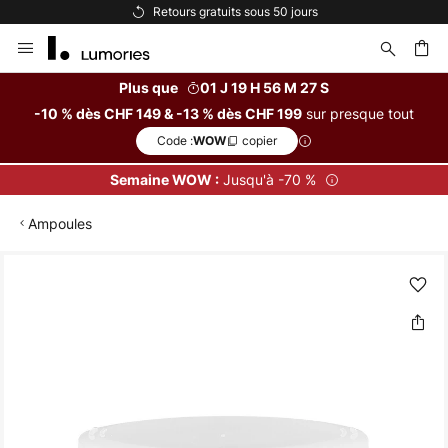
Options de paiement flexibles
Allez
au
contenu
Plus que
01 J 19 H 56 M 26 S
sur presque tout
-10 % dès CHF 149 & -13 % dès CHF 199
ercher
Code :
copier
WOW
Jusqu'à -70 %
Semaine WOW :
Ampoules
Skip
to
the
end
of
the
images
gallery