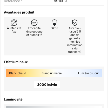
Référence :
9916020
Avantages produit
À intensité
Efficacité
GX53
Arcchio –
fixe
énergétique
jusqu'à 5
et durabilité
ans de
garantie
(voir les
information
s du
fabricant)
Effet lumineux
Blanc chaud
Blanc universel
Lumière du jour
3000 kelvin
Luminosité