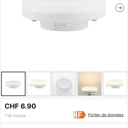
Skip
CHF 6.90
to
the
Fichier de données
TVA incluse
beginning