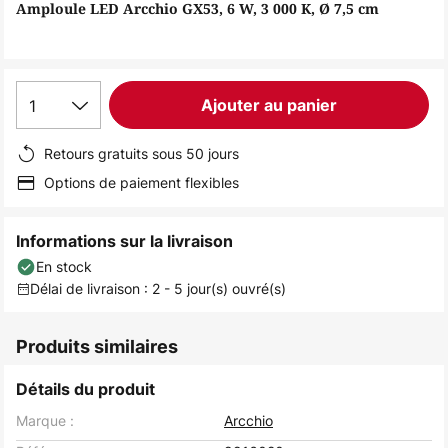
of
Amploule LED Arcchio GX53, 6 W, 3 000 K, Ø 7,5 cm
the
images
gallery
1
Ajouter au panier
Retours gratuits sous 50 jours
Options de paiement flexibles
Informations sur la livraison
En stock
Délai de livraison : 2 - 5 jour(s) ouvré(s)
Produits similaires
Détails du produit
Marque :
Arcchio