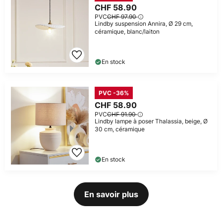
CHF 58.90
PVC
CHF 97.90
Lindby suspension Annira, Ø 29 cm,
céramique, blanc/laiton
En stock
PVC -36%
CHF 58.90
PVC
CHF 91.90
Lindby lampe à poser Thalassia, beige, Ø
30 cm, céramique
En stock
En savoir plus