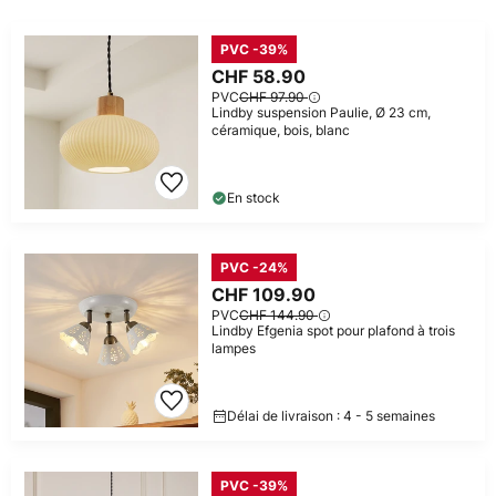
PVC -39%
CHF 58.90
PVC
CHF 97.90
Lindby suspension Paulie, Ø 23 cm,
céramique, bois, blanc
En stock
PVC -24%
CHF 109.90
PVC
CHF 144.90
Lindby Efgenia spot pour plafond à trois
lampes
Délai de livraison : 4 - 5 semaines
PVC -39%