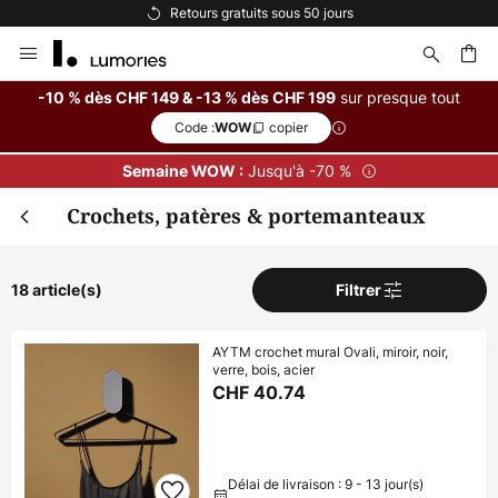
Retours gratuits sous 50 jours
Allez
au
contenu
sur presque tout
-10 % dès CHF 149 & -13 % dès CHF 199
Code :
copier
WOW
ercher
Jusqu'à -70 %
Semaine WOW :
Crochets, patères & portemanteaux
18 article(s)
Filtrer
AYTM crochet mural Ovali, miroir, noir,
verre, bois, acier
CHF 40.74
Délai de livraison : 9 - 13 jour(s)