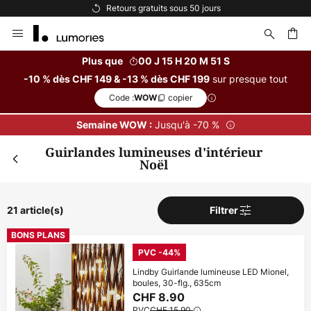
Options de paiement flexibles
Allez
au
contenu
Plus que
00 J 15 H 20 M 50 S
sur presque tout
-10 % dès CHF 149 & -13 % dès CHF 199
ercher
Code :
copier
WOW
Jusqu'à -70 %
Semaine WOW :
Guirlandes lumineuses d'intérieur
Noël
21 article(s)
Filtrer
BONS PLANS
PVC -44%
Lindby Guirlande lumineuse LED Mionel,
boules, 30-flg., 635cm
CHF 8.90
PVC
CHF 15.90