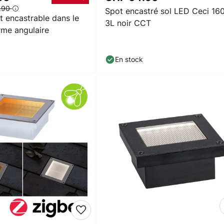
.90
Spot encastré sol LED Ceci 16
t encastrable dans le
3L noir CCT
rme angulaire
En stock