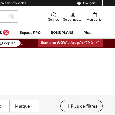
 paiement flexibles
Français
Rechercher
Service
Se connecter
Mon panier
S
Espace PRO
BONS PLANS
Plus
Jusqu'à -70 %
Semaine WOW :
copier
x
Marque
Plus de filtres