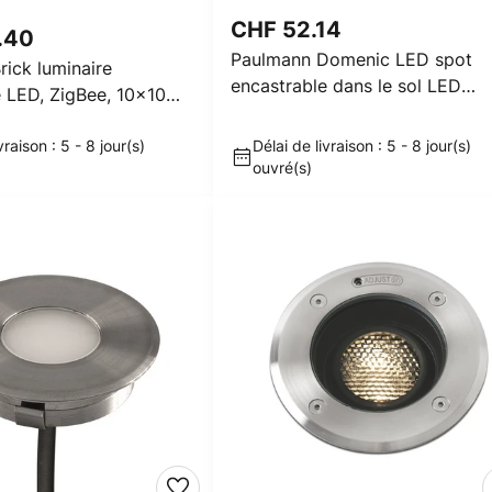
CHF 52.14
.40
Paulmann Domenic LED spot
ick luminaire
encastrable dans le sol LED
e LED, ZigBee, 10x10
8x8cm
vraison : 5 - 8 jour(s)
Délai de livraison : 5 - 8 jour(s)
ouvré(s)