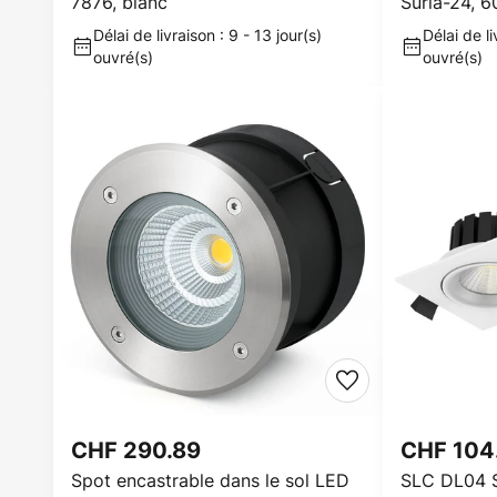
7876, blanc
Suria-24, 6
Délai de livraison : 9 - 13 jour(s)
Délai de li
ouvré(s)
ouvré(s)
CHF 290.89
CHF 104
Spot encastrable dans le sol LED
SLC DL04 