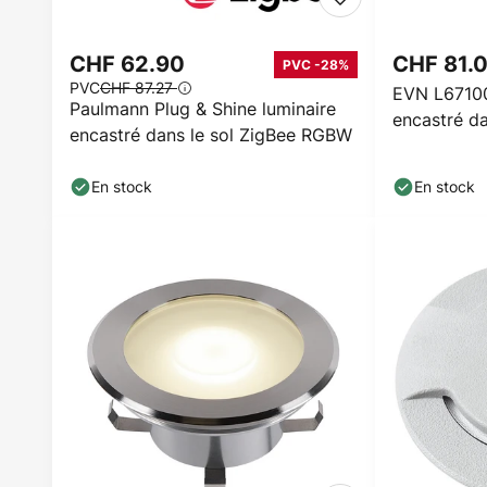
CHF 62.90
CHF 81.
PVC -28%
PVC
CHF 87.27
EVN L6710
Paulmann Plug & Shine luminaire
encastré da
encastré dans le sol ZigBee RGBW
000 K
En stock
En stock