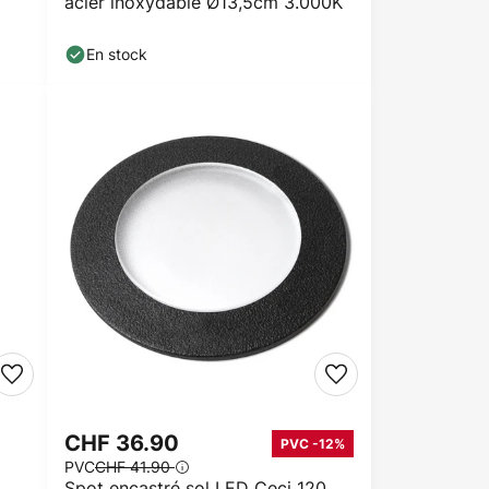
acier inoxydable Ø13,5cm 3.000K
En stock
CHF 36.90
PVC -12%
PVC
CHF 41.90
Spot encastré sol LED Ceci 120