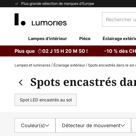
Allez
Plus grande sélection de marques d'Europe
au
Rechercher
contenu
un
produit,
catégorie...
Lampes d'intérieur
Pièce
Éclairage extéri
Plus que
02 J 15 H 20 M 48 S
-10 % dès CH
Lampes et luminaires
Éclairage extérieur
Spots encastrés dans le sol 
Spots encastrés dan
Spot LED encastrés au sol
Couleur(s)
Détecteur de mouvement