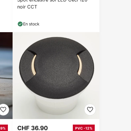
noir CCT
En stock
CHF 36.90
49%
PVC -12%