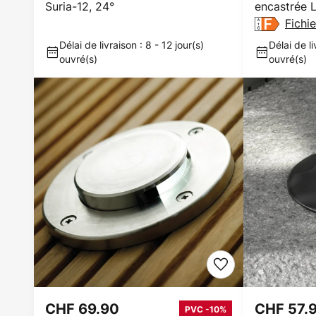
Suria-12, 24°
encastrée 
Fichi
Délai de livraison : 8 - 12 jour(s)
Délai de li
ouvré(s)
ouvré(s)
CHF 69.90
CHF 57.
PVC -10%