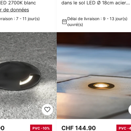
LED 2700K blanc
dans le sol LED Ø 18cm acier
er de données
inoxydable
vraison : 7 - 11 jour(s)
Délai de livraison : 9 - 13 jour(s)
ouvré(s)
90
CHF 144.90
PVC -10%
PVC -