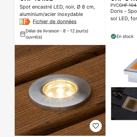
PVC
CHF 104
Spot encastré LED, noir, Ø 8 cm,
Doris - Spo
aluminium/acier inoxydable
sol LED, fo
Fichier de données
Délai de livraison : 8 - 12 jour(s)
En stock
ouvré(s)