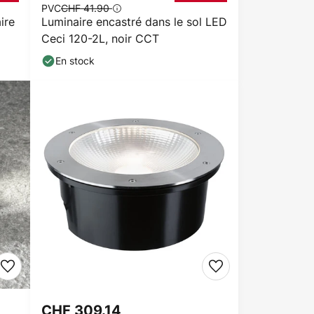
PVC
CHF 41.90
ire
Luminaire encastré dans le sol LED
Ceci 120-2L, noir CCT
En stock
CHF 309.14