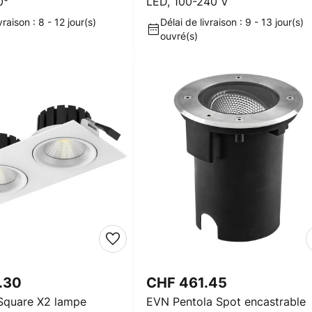
0°
LED, 100-240 V
vraison : 8 - 12 jour(s)
Délai de livraison : 9 - 13 jour(s)
ouvré(s)
.30
CHF 461.45
Square X2 lampe
EVN Pentola Spot encastrable