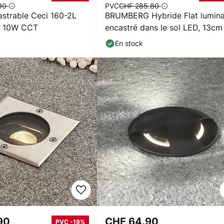
.90
PVC
CHF 285.80
strable Ceci 160-2L
BRUMBERG Hybride Flat lumina
e 10W CCT
encastré dans le sol LED, 13cm
En stock
.90
CHF 64.90
PVC -19%