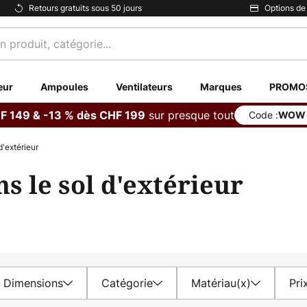
Retours gratuits sous 50 jours
Options de
eur
Ampoules
Ventilateurs
Marques
PROMO
sur presque tout
F 149 & -13 % dès CHF 199
Code :
WOW
d'extérieur
s le sol d'extérieur
Dimensions
Catégorie
Matériau(x)
Pri