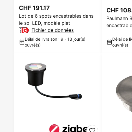
CHF 191.17
CHF 108
Lot de 6 spots encastrables dans
Paulmann Br
le sol LED, modèle plat
encastrabl
Fichier de données
cm
Délai de livraison : 9 - 13 jour(s)
Délai de li
ouvré(s)
ouvré(s)