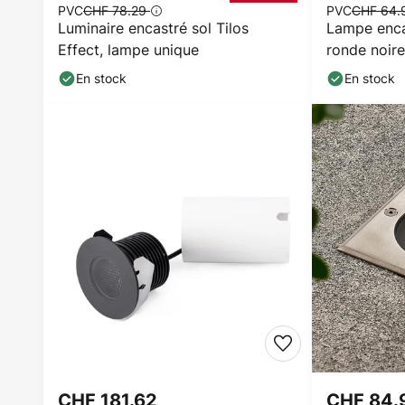
PVC
CHF 78.29
PVC
CHF 64
Luminaire encastré sol Tilos
Lampe enca
Effect, lampe unique
ronde noir
En stock
En stock
CHF 181.62
CHF 84