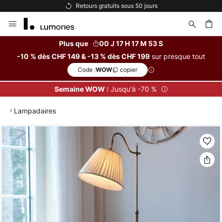
Retours gratuits sous 50 jours
Allez
au
contenu
Plus que
00 J 17 H 17 M 52 S
sur presque tout
-10 % dès CHF 149 & -13 % dès CHF 199
ercher
Code :
copier
WOW
Jusqu'à -70 %
Semaine WOW :
Lampadaires
Skip
to
the
end
of
the
images
gallery