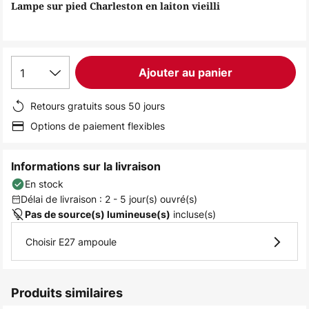
of
Lampe sur pied Charleston en laiton vieilli
the
images
gallery
1
Ajouter au panier
Retours gratuits sous 50 jours
Options de paiement flexibles
Informations sur la livraison
En stock
Délai de livraison : 2 - 5 jour(s) ouvré(s)
incluse(s)
Pas de source(s) lumineuse(s)
Choisir E27 ampoule
Produits similaires