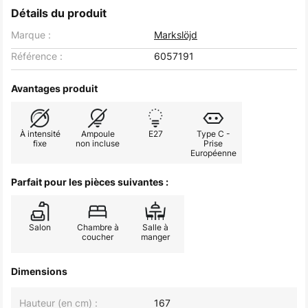
Détails du produit
Marque :
Markslöjd
Référence :
6057191
Avantages produit
À intensité
Ampoule
E27
Type C -
fixe
non incluse
Prise
Européenne
Parfait pour les pièces suivantes :
Salon
Chambre à
Salle à
coucher
manger
Dimensions
Hauteur (en cm) :
167