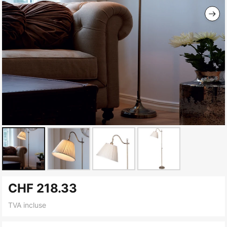
Skip
CHF 218.33
to
the
TVA incluse
beginning