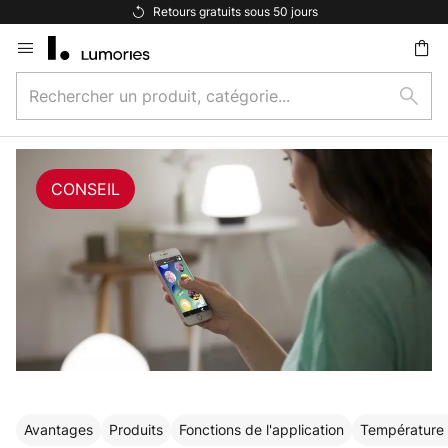
Options de paiement flexibles
Allez
au
Rechercher
contenu
Rech
un
ercher
produit,
catégorie...
CONSEIL
Avantages
Produits
Fonctions de l'application
Température 