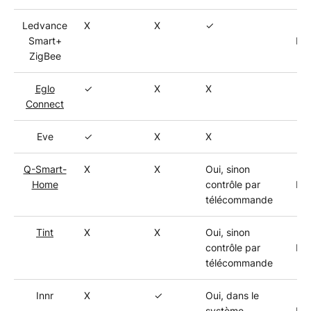
Ledvance
X
X
✓
Z
Smart+
Phi
ZigBee
Eglo
✓
X
X
Connect
Eve
✓
X
X
Q-Smart-
X
X
Oui, sinon
Z
Home
contrôle par
Phi
télécommande
Tint
X
X
Oui, sinon
Z
contrôle par
Phi
télécommande
Innr
X
✓
Oui, dans le
Z
système
Phi