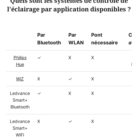
Quels sont les systèmes de contrôle de
l'éclairage par application disponibles ?
Par
Par
Pont
Com
Bluetooth
WLAN
nécessaire
ave
Philips
✓
X
X
Z
Hue
Phi
WiZ
X
✓
X
Ledvance
✓
X
X
Smart+
Bluetooth
Ledvance
X
✓
X
Smart+
WiFi