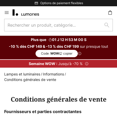
Options de paiement flexibles
Allez
au
Rechercher
contenu
Rech
un
ercher
produit,
Plus que
01 J 12 H 52 M 59 S
catégorie...
sur presque tout
-10 % dès CHF 149 & -13 % dès CHF 199
Code :
copier
WOW
Jusqu'à -70 %
Semaine WOW :
Lampes et luminaires
Informations
Conditions générales de vente
Conditions générales de vente
Fournisseurs et parties contractantes