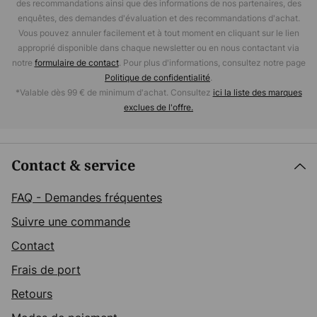
des recommandations ainsi que des informations de nos partenaires, des
enquêtes, des demandes d'évaluation et des recommandations d'achat.
Vous pouvez annuler facilement et à tout moment en cliquant sur le lien
approprié disponible dans chaque newsletter ou en nous contactant via
notre
formulaire de contact
. Pour plus d'informations, consultez notre page
Politique de confidentialité
.
*Valable dès 99 € de minimum d'achat. Consultez
ici la liste des marques
exclues de l'offre.
Contact & service
FAQ - Demandes fréquentes
Suivre une commande
Contact
Frais de port
Retours