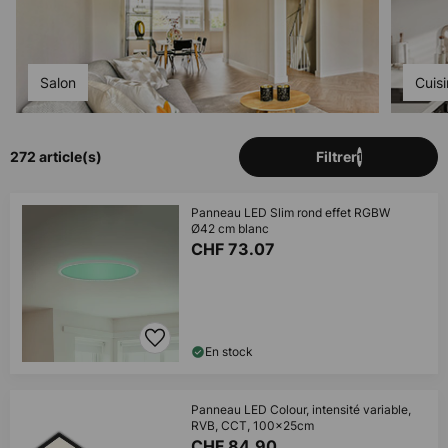
Salon
Cuis
272 article(s)
Filtrer
1
Panneau LED Slim rond effet RGBW
Ø42 cm blanc
CHF 73.07
En stock
Panneau LED Colour, intensité variable,
RVB, CCT, 100x25cm
CHF 84.90