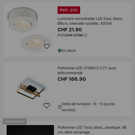
PVC -21%
Luminaire encastrable LED Desi, blanc,
Ø9cm, intensité variable, 3000K
CHF 21.90
PVC
CHF 27.90
En stock
Plafonnier LED 3768015 CCT avec
télécommande
CHF 166.90
Délai de livraison : 9 - 13 jour(s)
ouvré(s)
Sponsorisé
Plafonnier LED Tava, blanc, plastique, 98
cm, rétro-éclairage