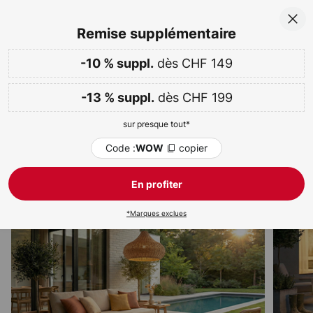
Options de paiement flexibles
Allez
Fer
Remise supplémentaire
au
contenu
dès CHF 149
sur presque tout
-10 % dès CHF 149 & -13 % dès CHF 199
-10 % suppl.
Code :
copier
WOW
ercher
dès CHF 199
-13 % suppl.
Jusqu'à -70 %
Semaine WOW :
sur presque tout*
Éclairage extérieur
Code :
copier
WOW
Appliques murales
Lampes solaires
Avec détecteur
En profiter
*Marques exclues