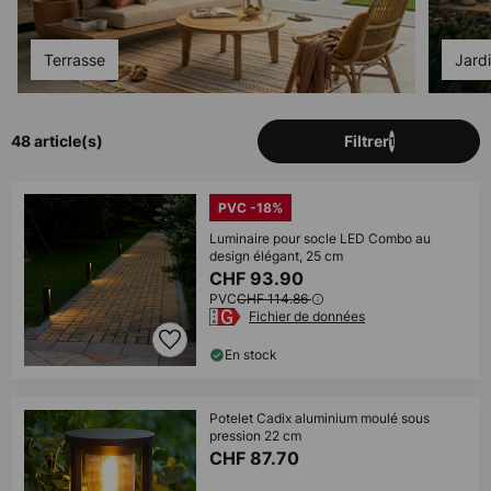
Terrasse
Jard
48 article(s)
Filtrer
1
PVC -18%
Luminaire pour socle LED Combo au
design élégant, 25 cm
CHF 93.90
PVC
CHF 114.86
Fichier de données
En stock
Potelet Cadix aluminium moulé sous
pression 22 cm
CHF 87.70