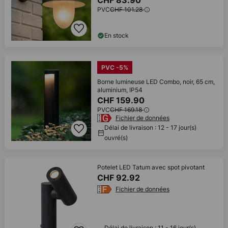
CHF 83.90
PVC
CHF 101.28
En stock
PVC -5%
Borne lumineuse LED Combo, noir, 65 cm,
aluminium, IP54
CHF 159.90
PVC
CHF 169.18
Fichier de données
Délai de livraison : 12 - 17 jour(s)
ouvré(s)
Potelet LED Tatum avec spot pivotant
CHF 92.92
Fichier de données
Délai de livraison : 11 - 16 jour(s)