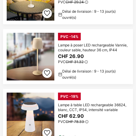
PVC
CHF 29.24
Délai de livraison : 9 - 13 jour(s)
ouvré(s)
PVC -14%
Lampe à poser LED rechargeable Vannie,
couleur sable, hauteur 36 cm, IP44
CHF 26.90
PVC
CHF 31.32
Délai de livraison : 9 - 13 jour(s)
ouvré(s)
PVC -19%
Lampe à table LED rechargeable 36624,
blanc, CCT, IP54, intensité variable
CHF 62.90
PVC
CHF 78.33