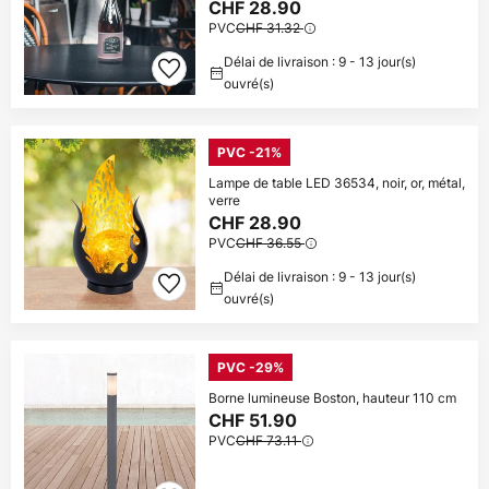
CHF 28.90
PVC
CHF 31.32
Délai de livraison : 9 - 13 jour(s)
ouvré(s)
PVC -21%
Lampe de table LED 36534, noir, or, métal,
verre
CHF 28.90
PVC
CHF 36.55
Délai de livraison : 9 - 13 jour(s)
ouvré(s)
PVC -29%
Borne lumineuse Boston, hauteur 110 cm
CHF 51.90
PVC
CHF 73.11