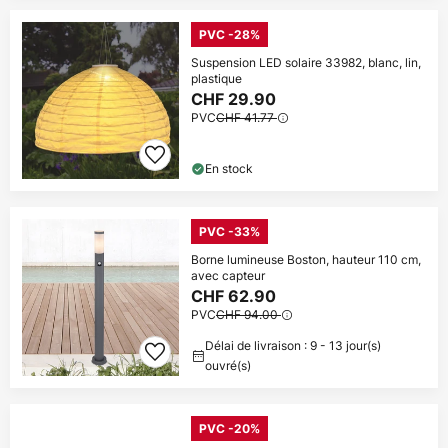
PVC -28%
Suspension LED solaire 33982, blanc, lin,
plastique
CHF 29.90
PVC
CHF 41.77
En stock
PVC -33%
Borne lumineuse Boston, hauteur 110 cm,
avec capteur
CHF 62.90
PVC
CHF 94.00
Délai de livraison : 9 - 13 jour(s)
ouvré(s)
PVC -20%