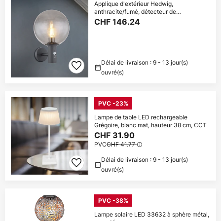
Applique d'extérieur Hedwig,
anthracite/fumé, détecteur de
mouvement, IP44, E27
CHF 146.24
Délai de livraison : 9 - 13 jour(s)
ouvré(s)
PVC -23%
Lampe de table LED rechargeable
Grégoire, blanc mat, hauteur 38 cm, CCT
CHF 31.90
PVC
CHF 41.77
Délai de livraison : 9 - 13 jour(s)
ouvré(s)
PVC -38%
Lampe solaire LED 33632 à sphère métal,