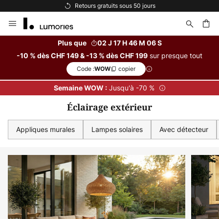
Options de paiement flexibles
Allez
au
contenu
Plus que
02 J 17 H 46 M 05 S
sur presque tout
-10 % dès CHF 149 & -13 % dès CHF 199
ercher
Code :
copier
WOW
Jusqu'à -70 %
Semaine WOW :
Éclairage extérieur
Appliques murales
Lampes solaires
Avec détecteur