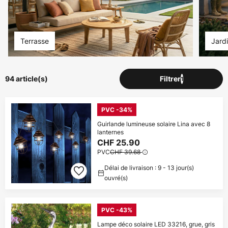
Terrasse
Jard
94 article(s)
Filtrer
1
PVC -34%
Guirlande lumineuse solaire Lina avec 8
lanternes
CHF 25.90
PVC
CHF 39.68
Délai de livraison : 9 - 13 jour(s)
ouvré(s)
PVC -43%
Lampe déco solaire LED 33216, grue, gris