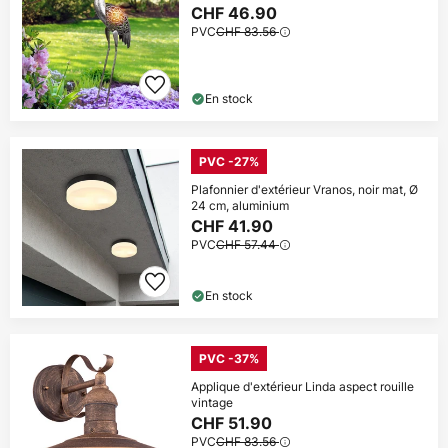
CHF 46.90
PVC
CHF 83.56
En stock
PVC -27%
Plafonnier d'extérieur Vranos, noir mat, Ø
24 cm, aluminium
CHF 41.90
PVC
CHF 57.44
En stock
PVC -37%
Applique d'extérieur Linda aspect rouille
vintage
CHF 51.90
PVC
CHF 83.56