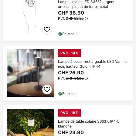
Lampe solaire LED 33652, argent,
arrosoir, piquet de terre, métal
CHF 36.90
PVC
CHF 52.22
En stock
PVC -14%
Lampe à poser rechargeable LED Vannie,
noir, hauteur 36 cm, IP44
CHF 26.90
PVC
CHF 31.32
En stock
PVC -18%
Lampe de table solaire 36637, IP44,
blanche
CHF 23.90