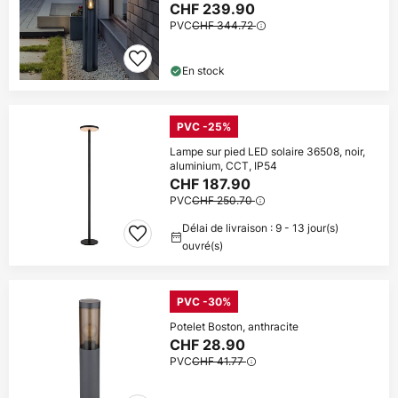
CHF 239.90
PVC
CHF 344.72
En stock
PVC -25%
Lampe sur pied LED solaire 36508, noir,
aluminium, CCT, IP54
CHF 187.90
PVC
CHF 250.70
Délai de livraison : 9 - 13 jour(s)
ouvré(s)
PVC -30%
Potelet Boston, anthracite
CHF 28.90
PVC
CHF 41.77