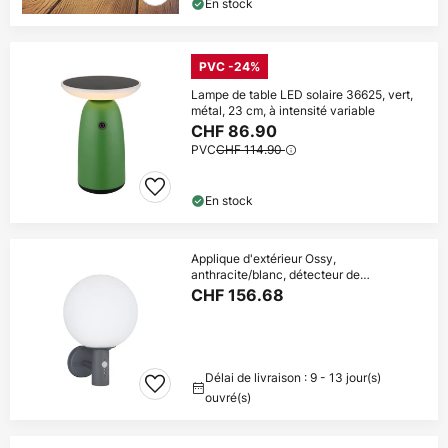
En stock
PVC -24%
Lampe de table LED solaire 36625, vert,
métal, 23 cm, à intensité variable
CHF 86.90
PVC
CHF 114.90
En stock
Applique d'extérieur Ossy,
anthracite/blanc, détecteur de
mouvement, IP44, E27
CHF 156.68
Délai de livraison : 9 - 13 jour(s)
ouvré(s)