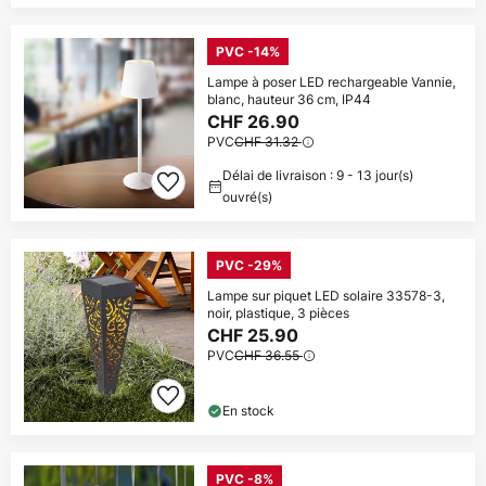
PVC -14%
Lampe à poser LED rechargeable Vannie,
blanc, hauteur 36 cm, IP44
CHF 26.90
PVC
CHF 31.32
Délai de livraison : 9 - 13 jour(s)
ouvré(s)
PVC -29%
Lampe sur piquet LED solaire 33578-3,
noir, plastique, 3 pièces
CHF 25.90
PVC
CHF 36.55
En stock
PVC -8%