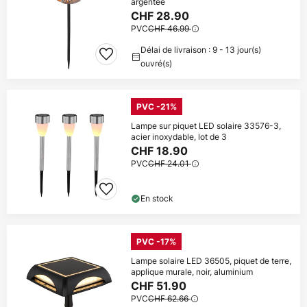
argentée
CHF 28.90
PVC
CHF 46.99
Délai de livraison : 9 - 13 jour(s)
ouvré(s)
PVC -21%
Lampe sur piquet LED solaire 33576-3,
acier inoxydable, lot de 3
CHF 18.90
PVC
CHF 24.01
En stock
PVC -17%
Lampe solaire LED 36505, piquet de terre,
applique murale, noir, aluminium
CHF 51.90
PVC
CHF 62.66