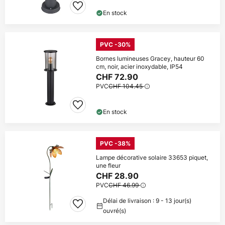
En stock
PVC -30%
Bornes lumineuses Gracey, hauteur 60
cm, noir, acier inoxydable, IP54
CHF 72.90
PVC
CHF 104.45
En stock
PVC -38%
Lampe décorative solaire 33653 piquet,
une fleur
CHF 28.90
PVC
CHF 46.99
Délai de livraison : 9 - 13 jour(s)
ouvré(s)