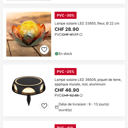
PVC -30%
Lampe solaire LED 33655, fleur, Ø 22 cm
CHF 28.90
PVC
CHF 41.77
En stock
PVC -25%
Lampe solaire LED 36506, piquet de terre,
applique murale, noir, aluminium
CHF 46.90
PVC
CHF 62.66
Délai de livraison : 9 - 13 jour(s)
ouvré(s)
PVC -41%