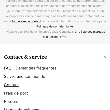
des recommandations ainsi que des informations de nos partenaires, des
enquêtes, des demandes d'évaluation et des recommandations d'achat.
Vous pouvez annuler facilement et à tout moment en cliquant sur le lien
approprié disponible dans chaque newsletter ou en nous contactant via
notre
formulaire de contact
. Pour plus d'informations, consultez notre page
Politique de confidentialité
.
*Valable dès 99 € de minimum d'achat. Consultez
ici la liste des marques
exclues de l'offre.
Contact & service
FAQ - Demandes fréquentes
Suivre une commande
Contact
Frais de port
Retours
Modes de paiement