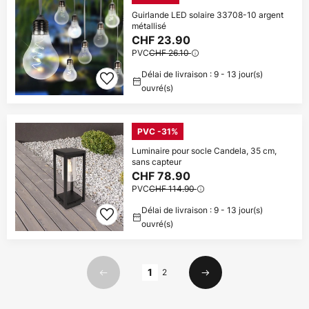
Guirlande LED solaire 33708-10 argent
métallisé
CHF 23.90
PVC
CHF 26.10
Délai de livraison : 9 - 13 jour(s)
ouvré(s)
PVC -31%
Luminaire pour socle Candela, 35 cm,
sans capteur
CHF 78.90
PVC
CHF 114.90
Délai de livraison : 9 - 13 jour(s)
ouvré(s)
Page
1
2
Précédent
Suivant