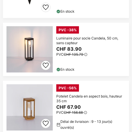
En stock
PVC -38%
Luminaire pour socle Candela, 50 cm,
sans capteur
CHF 83.90
PVC
CHF 135.79
En stock
PVC -56%
Potelet Candela en aspect bois, hauteur
35 cm
CHF 67.90
PVC
CHF 156.68
Délai de livraison : 9 - 13 jour(s)
ouvré(s)