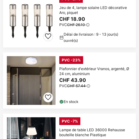
Jeu de 4, lampe solaire LED décorative
Aro, piquet
CHF 18.90
PVC
CHF 26.10
Délai de livraison : 9 - 13 jour(s)
ouvré(s)
PVC -23%
Plafonnier d'extérieur Vranos, argenté, Ø
24 cm, aluminium
CHF 43.90
PVC
CHF 57.44
En stock
PVC -7%
Lampe de table LED 36000 Rehausse
bouteille blanche Plastique